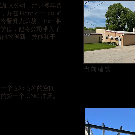
s 正式加入公司，经过多年晋
在 Harold 于 2006
终晋升为总裁。Tom 拥
计学位，他将公司带入了
凭借他的创新、技能和干
当前建筑
个 30 x 30' 的空间，
的第一个 CNC 冲床。