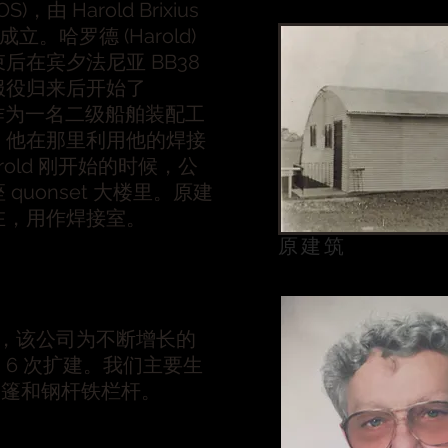
OS)，由 Harold Brixius
年成立。哈罗德 (Harold)
后在宾夕法尼亚 BB38
服役归来后开始了
作为一名二级船舶装配工
，他在那里利用他的焊接
rold 刚开始的时候，公
quonset 大楼里。原建
在，用作焊接室。
原建筑
 年，该公司为不断增长的
 6 次扩建。我们主要生
阳篷和钢杆铁栏杆。