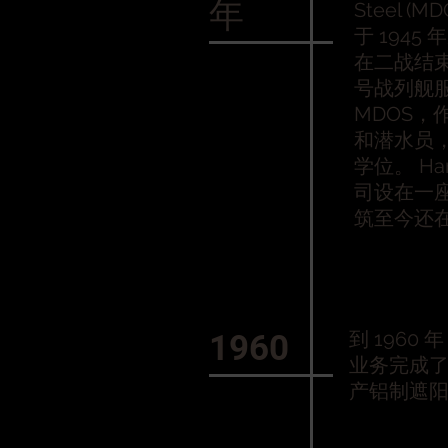
年
Steel (MD
于 1945 
在二战结束
号战列舰
MDOS，
和潜水员
学位。 Ha
司设在一座 
筑至今还
到 1960
1960
业务完成了
产铝制遮