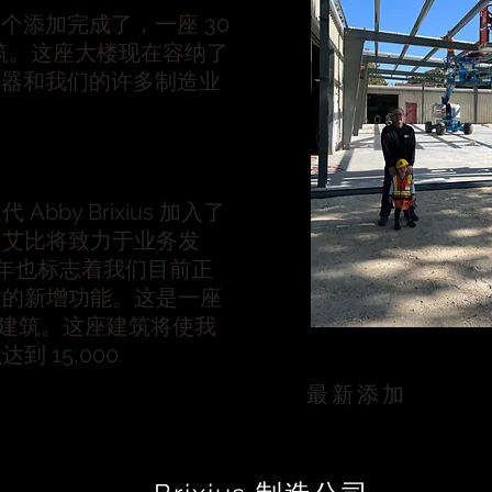
个添加完成了，一座 30
的建筑。这座大楼现在容纳了
光器和我们的许多制造业
Abby Brixius 加入了
。艾比将致力于业务发
2 年也标志着我们目前正
大的新增功能。这是一座
4' 的建筑。这座建筑将使我
到 15,000.
最新添加