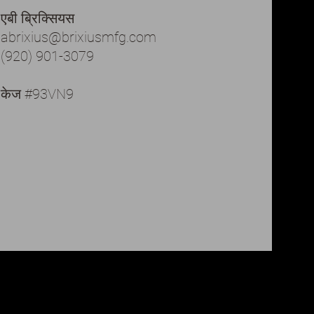
एबी ब्रिक्सियस
abrixius@brixiusmfg.com
(920) 901-3079
केज #93VN9